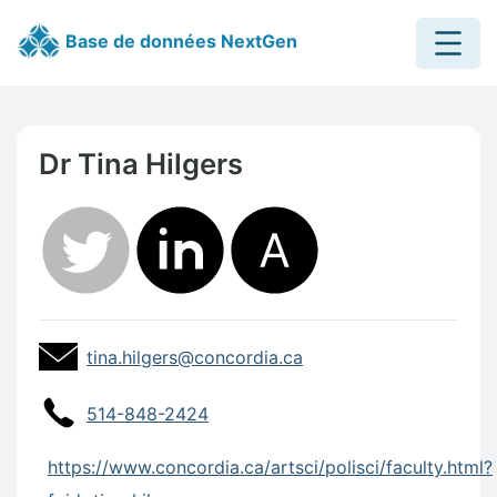
Menu
Base de données NextGen
Skip to main content in
Skip to page footer in F
Dr Tina Hilgers
Contact Information
Profile Email Address
Profile Email Address:
tina.hilgers@concordia.ca
Profile Website
514-848-2424
Profile Website
https://www.concordia.ca/artsci/polisci/faculty.html?