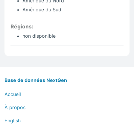
Amérique du Nord
Amérique du Sud
Régions:
non disponible
NextGen Database Footer Inf
Base de données NextGen
Accueil
À propos
Language selection in French
English